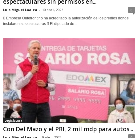
espectaculares sin permisos en...
Luis Miguel Loaiza
-
10 abril, 2023
0
 Empresa Outefront no ha acreditado la autorización de los predios donde
instalaron sus estructuras  El diputado de...
Legislatura
Con Del Mazo y el PRI, 2 mil mdp para autos...
Luis Miguel Loaiza
-
9 abril, 2023
0