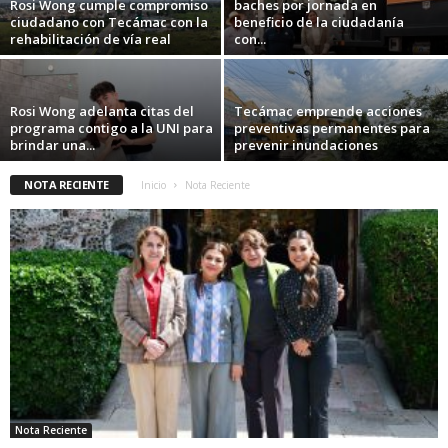
Rosi Wong cumple compromiso
baches por jornada en
ciudadano con Tecámac con la
beneficio de la ciudadanía
rehabilitación de vía real
con...
Rosi Wong adelanta citas del
Tecámac emprende acciones
programa contigo a la UNI para
preventivas permanentes para
brindar una...
prevenir inundaciones
NOTA RECIENTE
Inicio
Nota Reciente
Nota Reciente