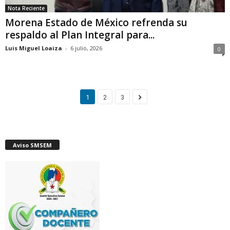
Nota Reciente
Morena Estado de México refrenda su
respaldo al Plan Integral para...
Luis Miguel Loaiza
-
6 julio, 2026
0
1
2
3
Aviso SMSEM