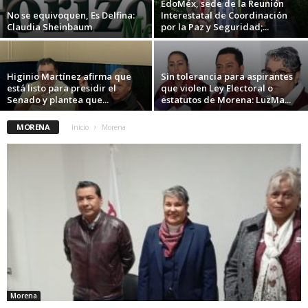
EdoMéx, sede de la Reunión
No se equivoquen, Es Delfina:
Interestatal de Coordinación
Claudia Sheinbaum
por la Paz y Seguridad;...
Higinio Martínez afirma que
Sin tolerancia para aspirantes
está listo para presidir el
que violen Ley Electoral o
Senado y plantea que...
estatutos de Morena: LuzMa...
MORENA
Inicio
Morena
Morena