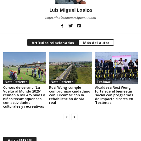
Luis Miguel Loaiza
https://horizontemexiquense.com
Artículos relacionados
Más del autor
Nota Reciente
Nota Reciente
Tecámac
Cursos de verano “La
Rosi Wong cumple
Alcaldesa Rosi Wong
Vuelta al Mundo 2026”
compromiso ciudadano
fortalece el bienestar
reúnen a mil 475 niñas y
con Tecámac con la
social con programas
niños tecamaquenses
rehabilitación de vía
de impacto directo en
con actividades
real
Tecámac
culturales y recreativas
Aviso SMSEM