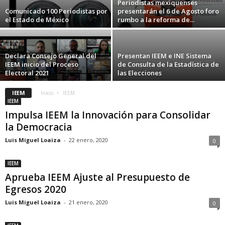
Periodistas mexiquenses
Comunicado 100 Periodistas por
presentarán el 6 de Agosto foro
el Estado de México
rumbo a la reforma de...
Declara Consejo General del
Presentan IEEM e INE Sistema
IEEM inicio del Proceso
de Consulta de la Estadística de
Electoral 2021
las Elecciones
IEEM
Inicio
IEEM
IEEM
Impulsa IEEM la Innovación para Consolidar
la Democracia
Luis Miguel Loaiza
-
22 enero, 2020
0
IEEM
Aprueba IEEM Ajuste al Presupuesto de
Egresos 2020
Luis Miguel Loaiza
-
21 enero, 2020
0