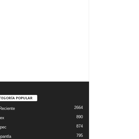
TEGORÍA POPULAR
2664
Reciente
890
ex
874
pec
795
epantla