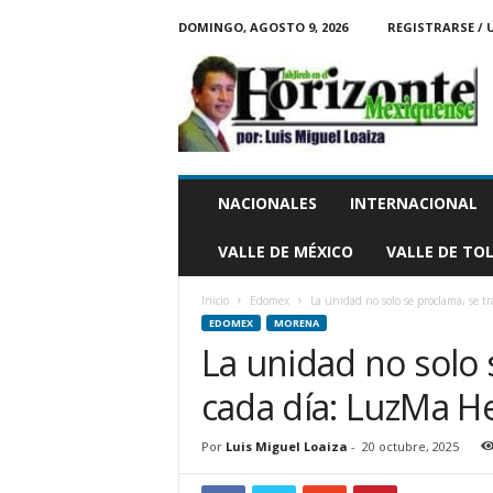
DOMINGO, AGOSTO 9, 2026
REGISTRARSE / 
H
o
r
i
z
o
n
NACIONALES
INTERNACIONAL
t
e
VALLE DE MÉXICO
VALLE DE TO
M
e
Inicio
Edomex
La unidad no solo se proclama, se t
x
EDOMEX
MORENA
i
La unidad no solo 
q
u
cada día: LuzMa 
e
n
s
Por
Luis Miguel Loaiza
-
20 octubre, 2025
e