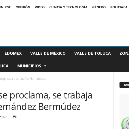
UNIRSE
OPINIÓN
VIDEO
CIENCIA Y TECNOLOGÍA
GÉNERO
POLICIACA
EDOMEX
VALLE DE MÉXICO
VALLE DE TOLUCA
ZON
LUCA
MUNICIPIOS
rabaja cada día: LuzMa Hernández...
Av
se proclama, se trabaja
Hernández Bermúdez
872
0