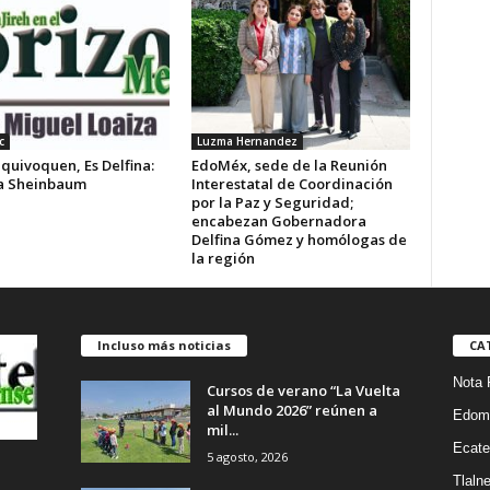
c
Luzma Hernandez
quivoquen, Es Delfina:
EdoMéx, sede de la Reunión
a Sheinbaum
Interestatal de Coordinación
por la Paz y Seguridad;
encabezan Gobernadora
Delfina Gómez y homólogas de
la región
Incluso más noticias
CA
Nota 
Cursos de verano “La Vuelta
al Mundo 2026” reúnen a
Edom
mil...
Ecate
5 agosto, 2026
Tlaln