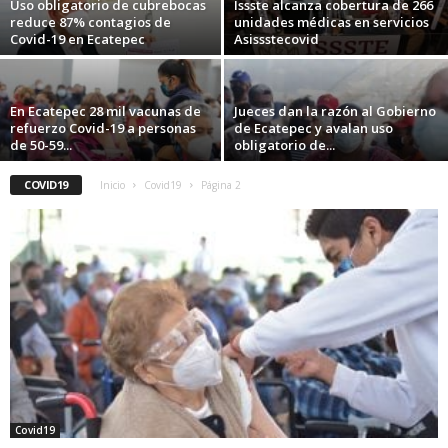
Uso obligatorio de cubrebocas
Issste alcanza cobertura de 266
reduce 87% contagios de
unidades médicas en servicios
Covid-19 en Ecatepec
Asissstecovid
En Ecatepec 28 mil vacunas de
Jueces dan la razón al Gobierno
refuerzo Covid-19 a personas
de Ecatepec y avalan uso
de 50-59...
obligatorio de...
COVID19
Inicio
Covid19
Página 2
Covid19