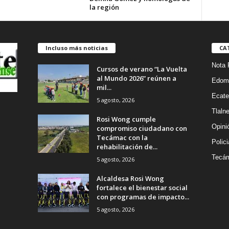
la región
Incluso más noticias
CA
Nota 
Cursos de verano “La Vuelta
al Mundo 2026” reúnen a
Edom
mil...
Ecate
5 agosto, 2026
Tlaln
Rosi Wong cumple
Opini
compromiso ciudadano con
Tecámac con la
Polic
rehabilitación de...
Tecá
5 agosto, 2026
Alcaldesa Rosi Wong
fortalece el bienestar social
con programas de impacto...
5 agosto, 2026