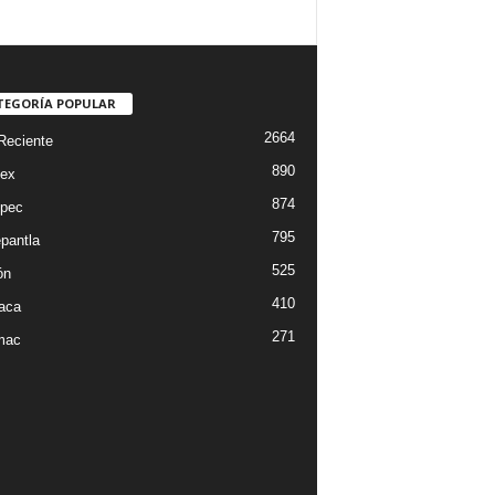
TEGORÍA POPULAR
2664
Reciente
890
ex
874
pec
795
epantla
525
ón
410
iaca
271
mac