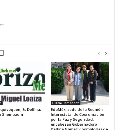
com
c
Luzma Hernandez
quivoquen, Es Delfina:
EdoMéx, sede de la Reunión
a Sheinbaum
Interestatal de Coordinación
por la Paz y Seguridad;
encabezan Gobernadora
Delfina Gómez y homólogas de