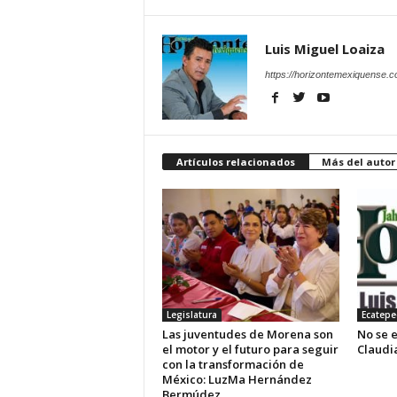
Luis Miguel Loaiza
https://horizontemexiquense.
Artículos relacionados
Más del autor
Legislatura
Ecatepe
Las juventudes de Morena son
No se e
el motor y el futuro para seguir
Claudi
con la transformación de
México: LuzMa Hernández
Bermúdez