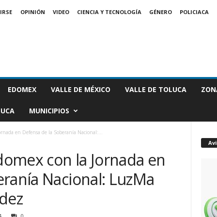
IRSE
OPINIÓN
VIDEO
CIENCIA Y TECNOLOGÍA
GÉNERO
POLICIACA
EDOMEX
VALLE DE MÉXICO
VALLE DE TOLUCA
ZON
LUCA
MUNICIPIOS
rnada en Defensa de la Soberanía Nacional:...
Av
omex con la Jornada en
eranía Nacional: LuzMa
dez
4
0