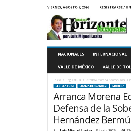
VIERNES, AGOSTO 7, 2026
REGISTRARSE / UN
H
o
r
i
z
o
n
NACIONALES
INTERNACIONAL
t
e
VALLE DE MÉXICO
VALLE DE TO
M
e
Inicio
Legislatura
Arranca Morena Edomex con la Jo
x
LEGISLATURA
LUZMA HERNANDEZ
MORENA
i
Arranca Morena Ed
q
u
Defensa de la Sob
e
n
Hernández Bermú
s
e
Por
Luis Miguel Loaiza
-
8 junio, 2026
23