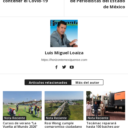
contener el Covid-19
de Periodistas del Estado
de México
Luis Miguel Loaiza
https://horizontemexiquense.com
Artículos relacionados
Más del autor
Nota Reciente
Nota Reciente
Nota Reciente
Cursos de verano “La
Rosi Wong cumple
Tecámac reparará
Vuelta al Mundo 2026”
compromiso ciudadano
hasta 100 baches por