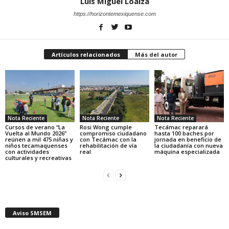
Luis Miguel Loaiza
https://horizontemexiquense.com
Artículos relacionados
Más del autor
Nota Reciente
Nota Reciente
Nota Reciente
Cursos de verano “La
Rosi Wong cumple
Tecámac reparará
Vuelta al Mundo 2026”
compromiso ciudadano
hasta 100 baches por
reúnen a mil 475 niñas y
con Tecámac con la
jornada en beneficio de
niños tecamaquenses
rehabilitación de vía
la ciudadanía con nueva
con actividades
real
máquina especializada
culturales y recreativas
Aviso SMSEM