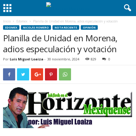
Inicio
Edomex
Planilla de Unidad en Morena, adios especulación y votación
EDOMEX
NICOLÁS ROMERO
NOTA RECIENTE
OPINIÓN
Planilla de Unidad en Morena,
adios especulación y votación
Por
Luis Miguel Loaiza
-
30 noviembre, 2024
829
0