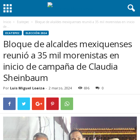
Inicio
Ecatepec
Bloque de alcaldes mexiquenses reunió a 35 mil morenistas en inicio
de...
ECATEPEC
ELECCIÓN 2024
Bloque de alcaldes mexiquenses
reunió a 35 mil morenistas en
inicio de campaña de Claudia
Sheinbaum
Por
Luis Miguel Loaiza
-
2 marzo, 2024
696
0