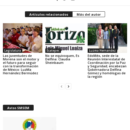
Artículos relacionados
Más del autor
Legislatura
Ecatepec
Luzma Hernandez
Las juventudes de
No se equivoquen, Es
EdoMéx, sede de la
Morena son el motor y
Delfina: Claudia
Reunión Interestatal de
el futuro para seguir
Sheinbaum
Coordinación por la Paz
con la transformación
y Seguridad; encabezan
de México: LuzMa
Gobernadora Delfina
Hernández Bermúdez
Gómez y homólogas de
la región
Aviso SMSEM